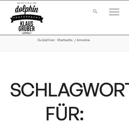
Du bist hier:
Startseite
/
Amerika
SCHLAGWOR
FÜR: