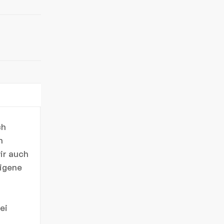
ch
m
ir auch
eigene
ei