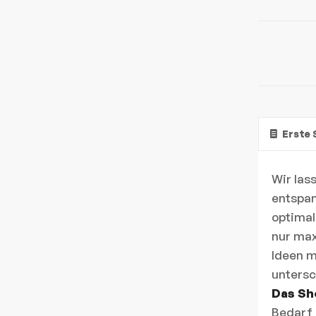
Erste 
Wir las
entspan
optimal
nur max
Ideen m
untersc
Das Sh
Bedarf 