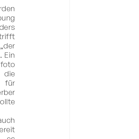
rden
bung
ders
rifft
„der
. Ein
foto
 die
 für
er
llte
auch
reit
 es