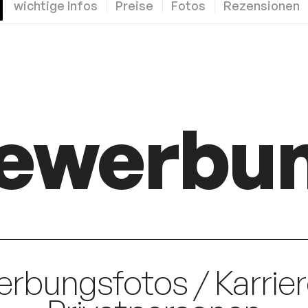
wichtige Infos
Preise
Fotos
Rezensionen
ewerbu
erbungsfotos / Karrier