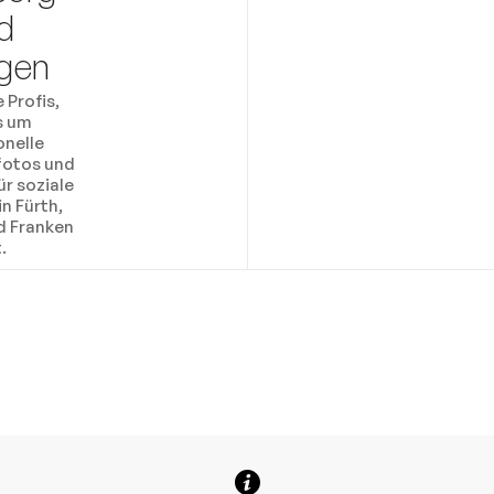
d
ngen
 Profis,
s um
onelle
otos und
ür soziale
n Fürth,
d Franken
.