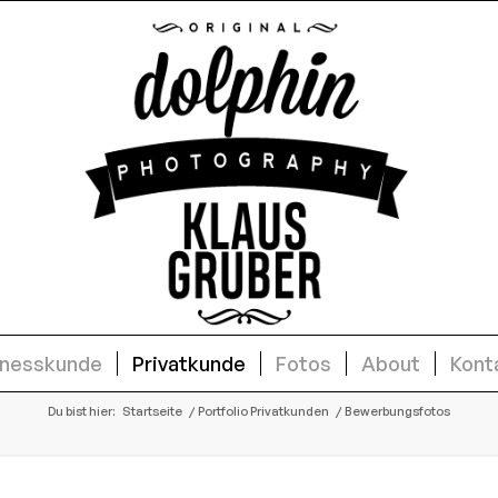
inesskunde
Privatkunde
Fotos
About
Kont
Du bist hier:
Startseite
/
Portfolio Privatkunden
/
Bewerbungsfotos