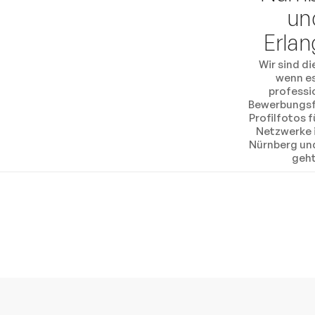
un
Erla
Wir sind die
wenn e
professi
Bewerbungsf
Profilfotos f
Netzwerke i
Nürnberg un
geht