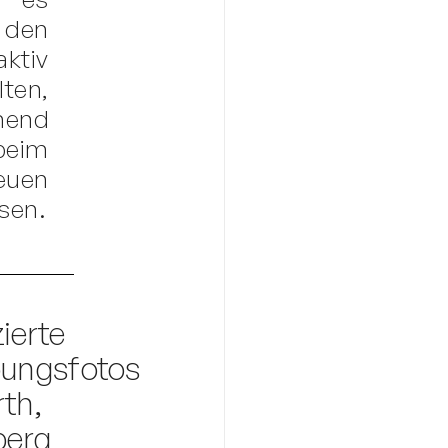
den
aktiv
ten,
hend
eim
uen
ssen.
zierte
ungsfotos
rth,
berg