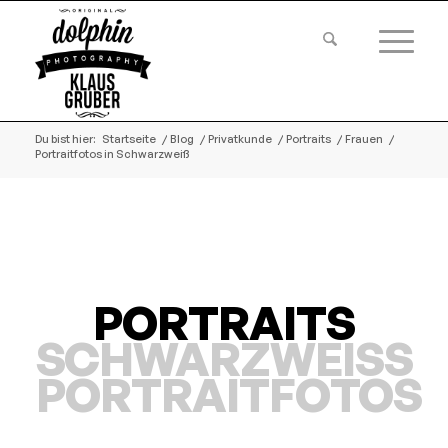
Du bist hier:
Startseite
/
Blog
/
Privatkunde
/
Portraits
/
Frauen
/
Portraitfotos in Schwarzweiß
PORTRAITS
SCHWARZWEISS P
ORTRAITFOTOS