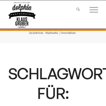
Du bist hier:
Startseite
/
Immobilien
SCHLAGWOR
FÜR: