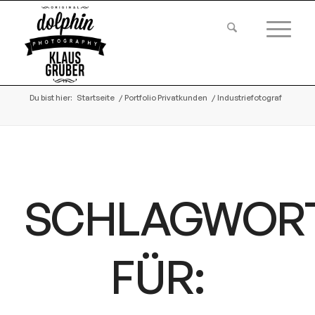
Du bist hier:
Startseite
/
Portfolio Privatkunden
/
Industriefotograf
SCHLAGWOR
FÜR: