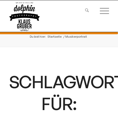
Du bist hier:
Startseite
/
Musikerportrait
SCHLAGWOR
FÜR: