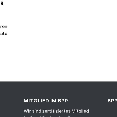
ER
hren
kate
MITGLIED IM BPP
BPP
Wir sind zertifiziertes Mitglied