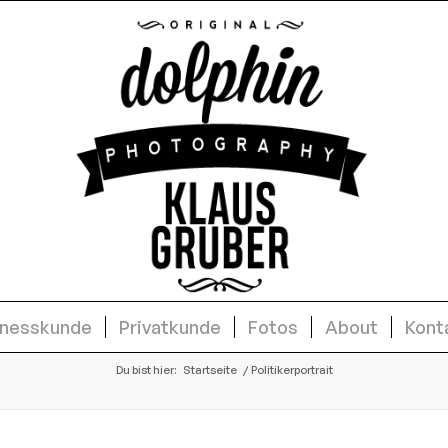
inesskunde
Privatkunde
Fotos
About
Kont
Du bist hier:
Startseite
/
Politikerportrait