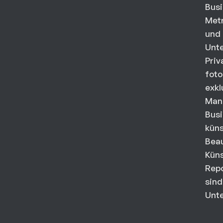
Busi
Metr
und 
Unt
Priv
foto
exkl
Mana
Busi
küns
Beau
Küns
Repo
sind
Unte