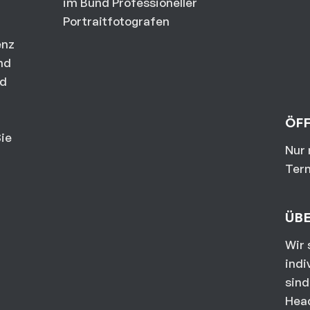
im Bund Professioneller
Portraitfotografen
enz
nd
nd
ÖF
ie
Nur 
Ter
ÜB
Wir 
indi
sind
Hea