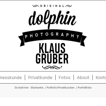
inesskunde
Privatkunde
Fotos
About
Kont
Du bist hier:
Startseite
/
Portfolio Privatkunden
/
Porträtfoto