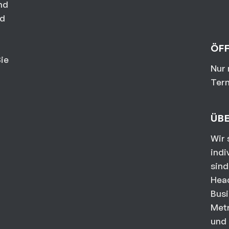
nd
nd
ÖF
ie
Nur 
Ter
ÜB
Wir 
indi
sind
Hea
Busi
Metr
und 