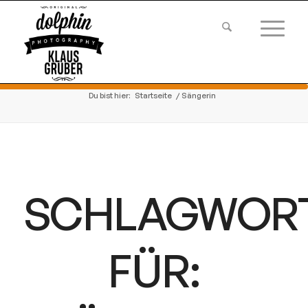
Du bist hier:
Startseite
/
Sängerin
SCHLAGWOR
FÜR: