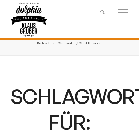
Du bist hier:
Startseite
/
Stadttheater
SCHLAGWOR
FÜR: