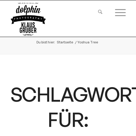
Du bist hier:
Startseite
/
Yoshua Tree
SCHLAGWOR
FÜR: