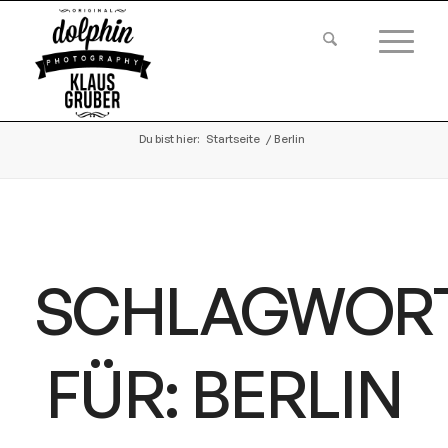
Du bist hier:
Startseite
/
Berlin
SCHLAGWOR
FÜR:
BERLIN